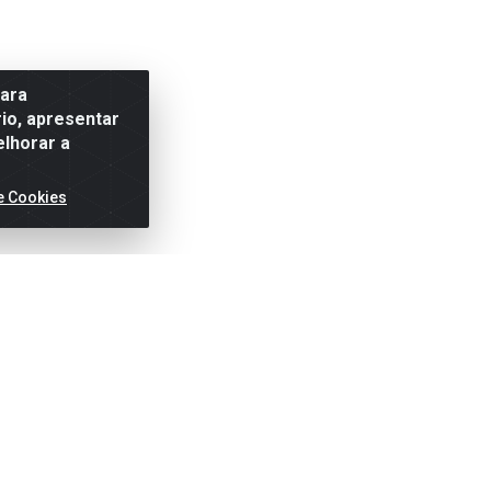
para
io, apresentar
elhorar a
e Cookies