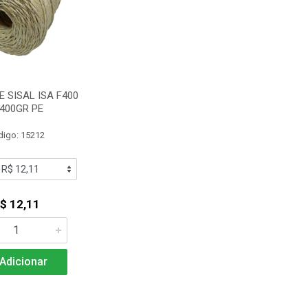
 SISAL ISA F400
400GR PE
digo: 15212
$ 12,11
Adicionar