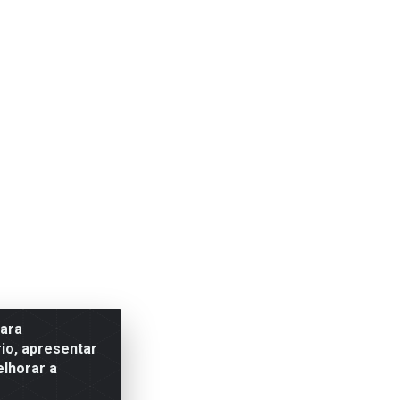
para
io, apresentar
elhorar a