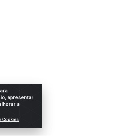
para
io, apresentar
elhorar a
e Cookies