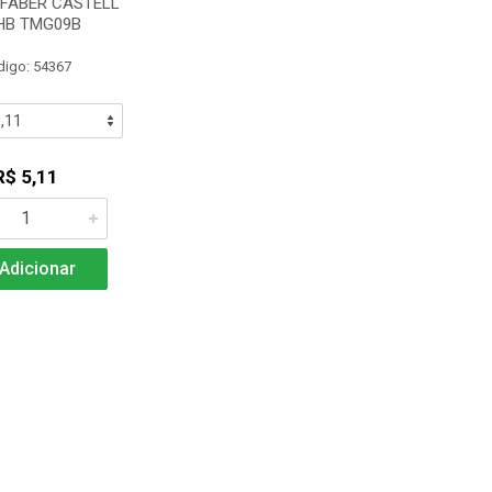
 FABER CASTELL
 HB TMG09B
digo: 54367
R$ 5,11
Adicionar