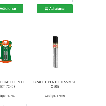
Adicionar
Adicionar
LEO&LEO 0.9 HB
GRAFITE PENTEL 0.5MM 2B
IST 72403
C505
digo: 42750
Código: 17876