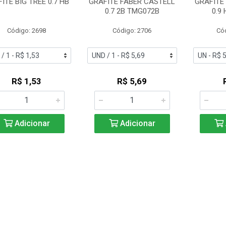
ITE BIG TREE 0.7 HB
GRAFITE FABER CASTELL
GRAFITE
0.7 2B TMG072B
0.9
Código: 2698
Código: 2706
Có
R$ 1,53
R$ 5,69
Adicionar
Adicionar