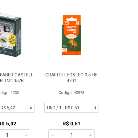
 FABER CASTELL
GRAFITE LEO&LEO 0.5 HB
2B TMG052B
4701
digo: 2705
Código: 40973
R$ 5,42
R$ 0,51