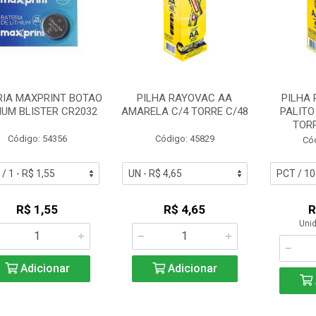
RIA MAXPRINT BOTAO
PILHA RAYOVAC AA
PILHA
IUM BLISTER CR2032
AMARELA C/4 TORRE C/48
PALITO
TOR
Código: 54356
Código: 45829
Có
R$ 1,55
R$ 4,65
R
Unid
Adicionar
Adicionar