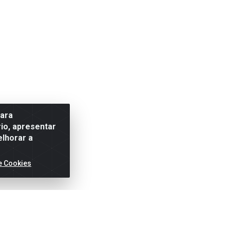
para
io, apresentar
elhorar a
e Cookies