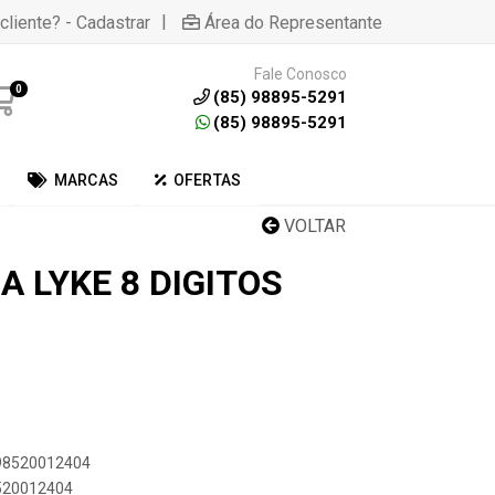
|
cliente? - Cadastrar
Área do Representante
Fale Conosco
0
(85) 98895-5291
(85) 98895-5291
MARCAS
OFERTAS
VOLTAR
 LYKE 8 DIGITOS
898520012404
8520012404