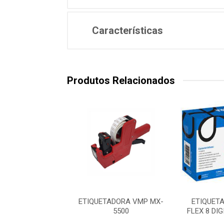
Características
Produtos Relacionados
L DE TINTA P/
ETIQUETADORA VMP MX-
ETIQUET
TADORA LETRON
5500
FLEX 8 DI
BLISTER