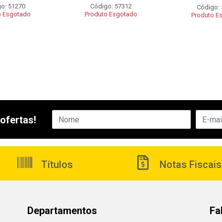
o: 51270
Código: 57312
Código:
o Esgotado
Produto Esgotado
Produto E
ofertas!
Títulos
Notas Fiscais
Departamentos
Fa