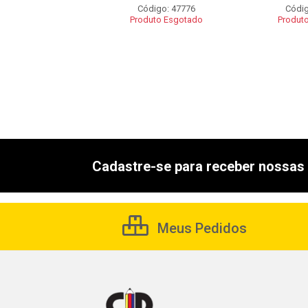
Código: 47776
Códig
digo: 57313
Produto Esgotado
Produt
uto Esgotado
Cadastre-se para receber nossas 
Meus Pedidos