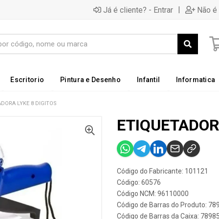
|
Já é cliente? - Entrar
Não é 
Escritorio
Pintura e Desenho
Infantil
Informatica
DORA LYKE 8 DIGITOS
ETIQUETADORA
Código do Fabricante: 101121
Código: 60576
Código NCM: 96110000
Código de Barras do Produto: 7
Código de Barras da Caixa: 789