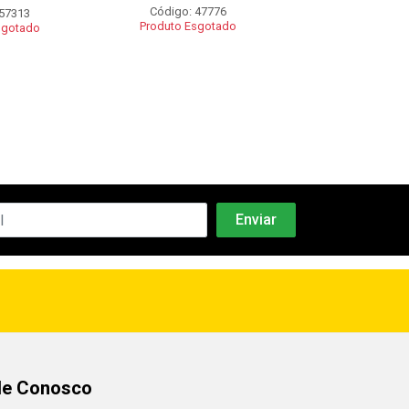
Código: 47776
Código: 51
 57313
Produto Esgotado
Produto Esgo
sgotado
le Conosco