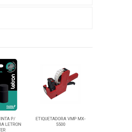
TINTA P/
ETIQUETADORA VMP MX-
ETIQUETADOR
RA LETRON
5500
FLEX 8 DIGITOS
TER