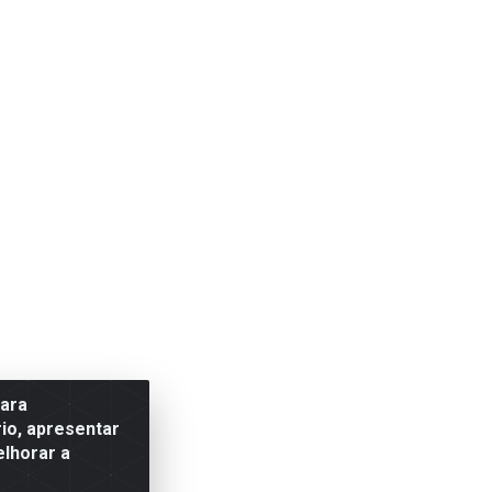
para
io, apresentar
elhorar a