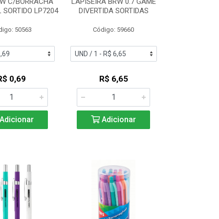
RW C/BORRACHA
LAPISEIRA BRW 0.7 GAME
 SORTIDO LP7204
DIVERTIDA SORTIDAS
digo: 50563
Código: 59660
R$ 0,69
R$ 6,65
Adicionar
Adicionar