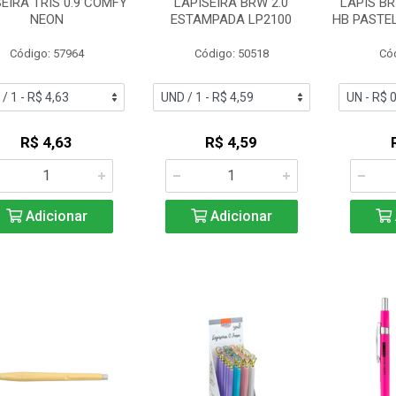
EIRA TRIS 0.9 COMFY
LAPISEIRA BRW 2.0
LAPIS B
NEON
ESTAMPADA LP2100
HB PASTEL
Código: 57964
Código: 50518
Có
R$ 4,63
R$ 4,59
Adicionar
Adicionar