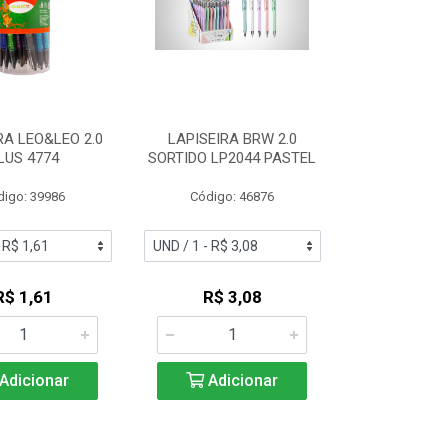
RA LEO&LEO 2.0
LAPISEIRA BRW 2.0
LUS 4774
SORTIDO LP2044 PASTEL
digo: 39986
Código: 46876
R$ 1,61
R$ 3,08
Adicionar
Adicionar