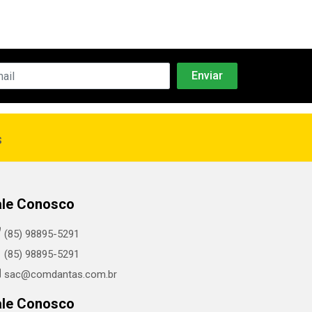
s
ale Conosco
(85) 98895-5291
(85) 98895-5291
sac@comdantas.com.br
ale Conosco