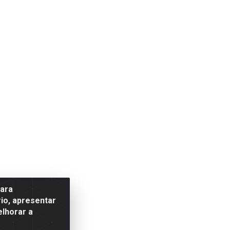
para
io, apresentar
elhorar a