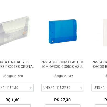
ORTA CARTAO YES
PASTA YES COM ELASTICO
PASTA C
LES PB006BS CRISTAL
5CM OFICIO CX050S AZUL
SACOS B
Código: 21428
Código: 21239
Có
R$ 1,60
R$ 27,30
R