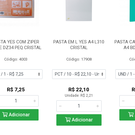
TA YES COM ZIPER
PASTA EM L YES A4 L310
PASTA CA
E DZ34 PEQ CRISTAL
CRISTAL
A4 B
Código: 4003
Código: 17908
Có
R$ 7,25
R$ 22,10
R
Unidade: R$ 2,21
Adicionar
Adicionar