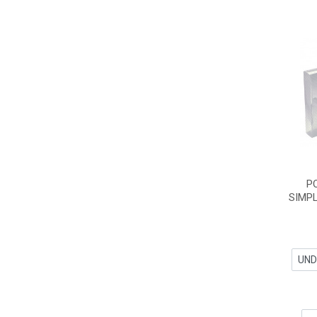
P
SIMP