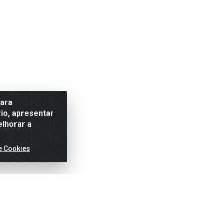
para
io, apresentar
elhorar a
e Cookies