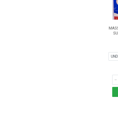
MASS
SU