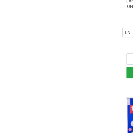
CA
ON