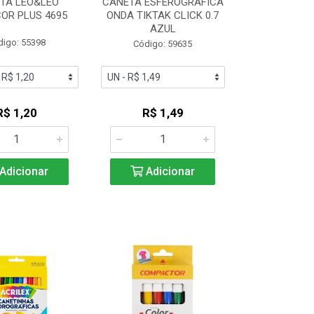
TA LEO&LEO
CANETA ESFEROGRAFICA
OR PLUS 4695
ONDA TIKTAK CLICK 0.7
AZUL
digo: 55398
Código: 59635
R$ 1,20
R$ 1,49
Adicionar
Adicionar