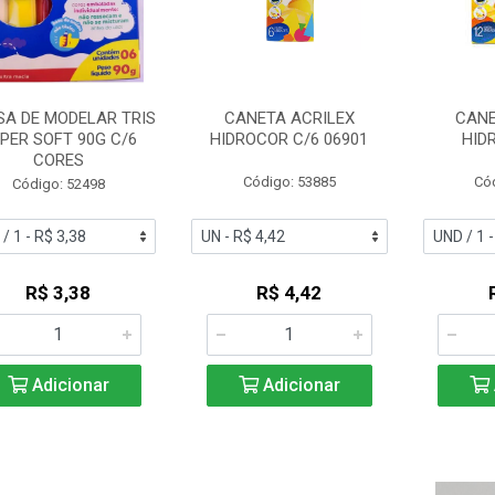
A DE MODELAR TRIS
CANETA ACRILEX
CANE
PER SOFT 90G C/6
HIDROCOR C/6 06901
HID
CORES
Código: 53885
Có
Código: 52498
R$ 3,38
R$ 4,42
Adicionar
Adicionar