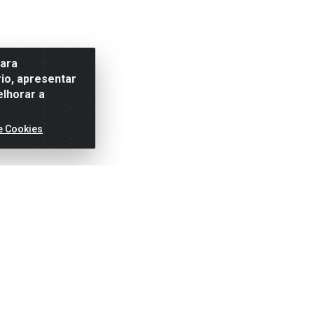
para
io, apresentar
elhorar a
e Cookies