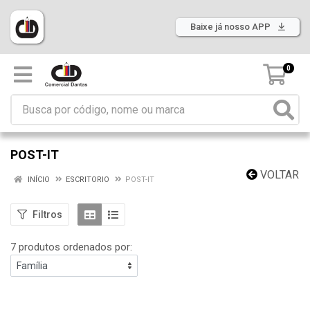
Baixe já nosso APP
0
POST-IT
VOLTAR
INÍCIO
ESCRITORIO
POST-IT
Filtros
7 produtos ordenados por: