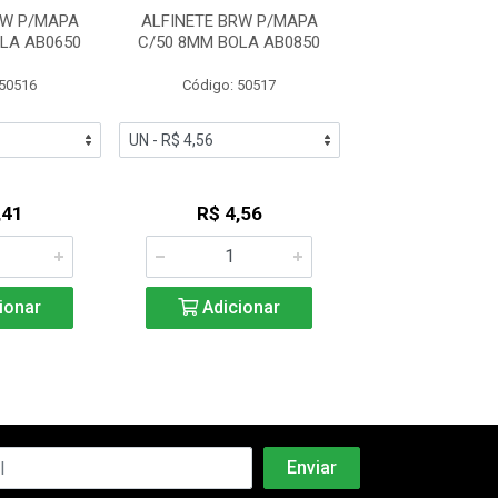
RW P/MAPA
ALFINETE BRW P/MAPA
ALFINETE BRW
LA AB0650
C/50 8MM BOLA AB0850
C/25 8MM TACA
 50516
Código: 50517
Código: 50
,41
R$ 4,56
R$ 3,2
ionar
Adicionar
Adicio