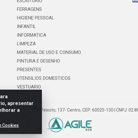
ESCRITORIO
FERRAGENS
HIGIENE PESSOAL
INFANTIL
INFORMATICA
LIMPEZA
MATERIAL DE USO E CONSUMO
PINTURA E DESENHO
PRESENTES
UTENSILIOS DOMESTICOS
VESTUARIO
para
io, apresentar
elhorar a
 LTDA - Rua Floriano Peixoto, 137- Centro, CEP: 60025-130 | CNPJ: 02
e Cookies