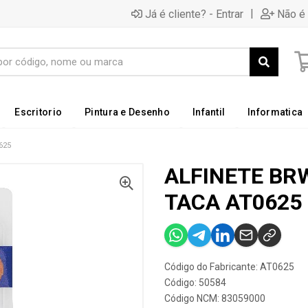
|
Já é cliente? - Entrar
Não é 
Escritorio
Pintura e Desenho
Infantil
Informatica
625
ALFINETE BR
TACA AT0625
Código do Fabricante: AT0625
Código: 50584
Código NCM: 83059000