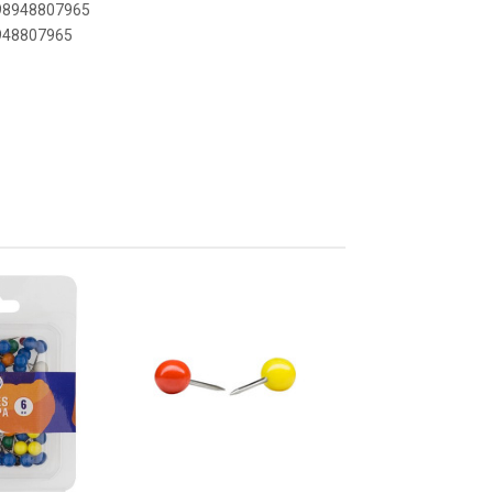
898948807965
8948807965