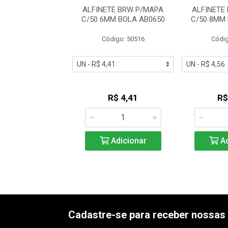
TE BRW P/MAPA
ALFINETE BRW P/MAPA
ALFINETE
MM TACA AT0825
C/50 6MM BOLA AB0650
C/50 8MM
digo: 50618
Código: 50516
Códig
R$ 3,20
R$ 4,41
R$
Adicionar
Adicionar
Ad
Cadastre-se para receber nossas 