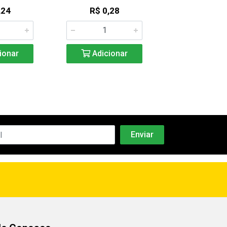
,24
R$ 0,28
R$ 0,8
ionar
Adicionar
Adicio