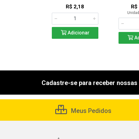
R$ 0,83
R$ 2,18
R$
Unidad
Adicionar
Adicionar
Ad
Cadastre-se para receber nossas 
Meus Pedidos