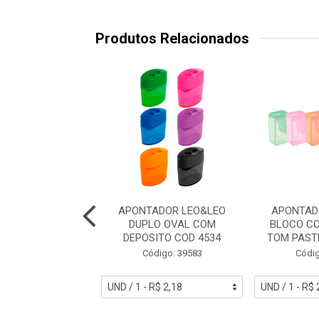
Produtos Relacionados
OR BAZZE C/DEP
APONTADOR LEO&LEO
APONTAD
B2011
DUPLO OVAL COM
BLOCO C
DEPOSITO COD 4534
TOM PAST
digo: 52935
Código: 39583
Códig