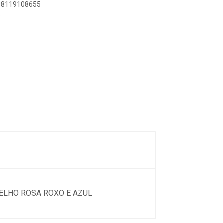
898119108655
9
ELHO ROSA ROXO E AZUL