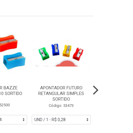
R BAZZE
APONTADOR FUTURO
APONTADOR BAZ
10 SORTIDO
RETANGULAR SIMPLES
B2011
SORTIDO
 52500
Código: 52
Código: 53473