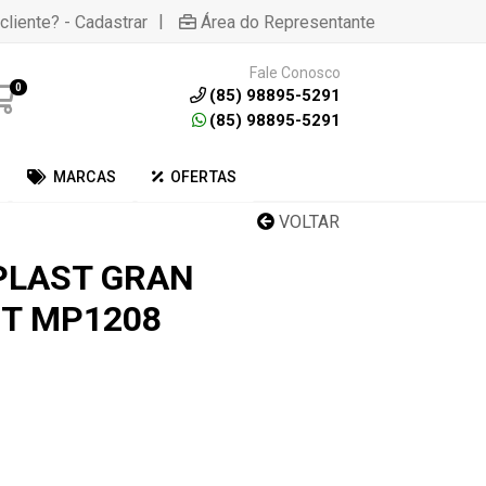
|
cliente? - Cadastrar
Área do Representante
Fale Conosco
0
(85) 98895-5291
(85) 98895-5291
MARCAS
OFERTAS
VOLTAR
PLAST GRAN
T MP1208
1