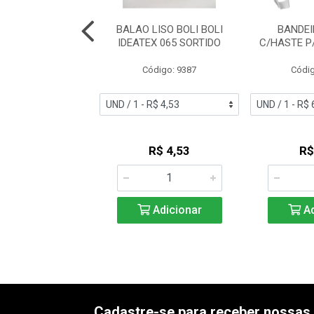
AO ROQUE 7 LISO
BALAO LISO BOLI BOLI
BANDEI
ELHO QUENTE
IDEATEX 065 SORTIDO
C/HASTE P
digo: 13353
Código: 9387
Códig
R$ 9,35
R$ 4,53
R$
Adicionar
Adicionar
Ad
Cadastre-se para receber nossas 