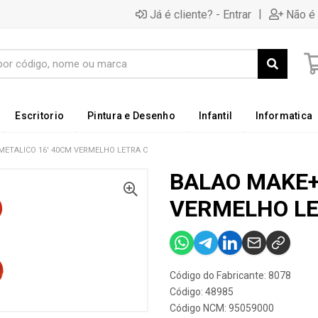
|
Já é cliente? - Entrar
Não é 
Escritorio
Pintura e Desenho
Infantil
Informatica
METALICO 16' 40CM VERMELHO LETRA C
BALAO MAKE+
VERMELHO LE
Código do Fabricante: 8078
Código: 48985
Código NCM: 95059000