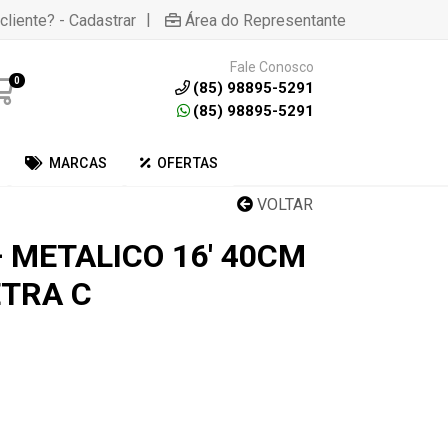
|
cliente? - Cadastrar
Área do Representante
Fale Conosco
0
(85) 98895-5291
(85) 98895-5291
MARCAS
OFERTAS
VOLTAR
 METALICO 16' 40CM
TRA C