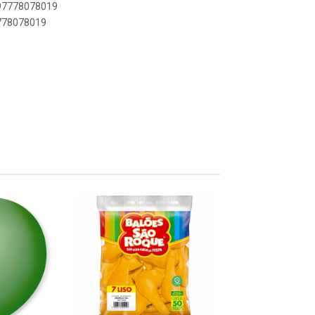
897778078019
7778078019