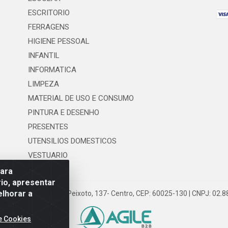
ESCRITORIO
FERRAGENS
HIGIENE PESSOAL
INFANTIL
INFORMATICA
LIMPEZA
MATERIAL DE USO E CONSUMO
PINTURA E DESENHO
PRESENTES
UTENSILIOS DOMESTICOS
VESTUARIO
para
io, apresentar
elhorar a
 LTDA - Rua Floriano Peixoto, 137- Centro, CEP: 60025-130 | CNPJ: 02
e Cookies