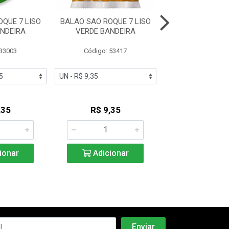
QUE 7 LISO
BALAO SAO ROQUE 7 LISO
BALAO SAO ROQU
NDEIRA
VERDE BANDEIRA
VERMELHO Q
 33003
Código: 53417
Código: 13
,35
R$ 9,35
R$ 9,3
ionar
Adicionar
Adicio