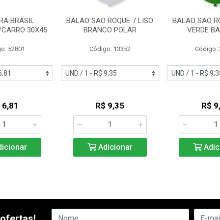
RA BRASIL
BALAO SAO ROQUE 7 LISO
BALAO SAO RO
/CARRO 30X45
BRANCO POLAR
VERDE BA
o: 52801
Código: 13352
Código:
 6,81
R$ 9,35
R$ 9
icionar
Adicionar
Adic
ofertas!