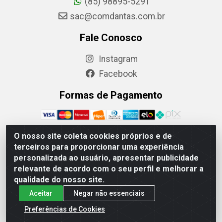
(85) 98895-5291
sac@comdantas.com.br
Fale Conosco
Instagram
Facebook
Formas de Pagamento
O nosso site coleta cookies próprios e de
terceiros para proporcionar uma experiência
Rafael & Dantas LTDA - Rua Floriano Peixoto, 137-
personalizada ao usuário, apresentar publicidade
Centro, CEP: 60025-130 | CNPJ: 02.884.314/0001-20
relevante de acordo com o seu perfil e melhorar a
qualidade do nosso site.
Aceitar
Negar não essenciais
Preferências de Cookies