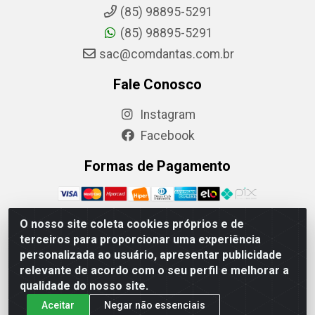
(85) 98895-5291
(85) 98895-5291
sac@comdantas.com.br
Fale Conosco
Instagram
Facebook
Formas de Pagamento
O nosso site coleta cookies próprios e de
terceiros para proporcionar uma experiência
Rafael & Dantas LTDA - Rua Floriano Peixoto, 137-
personalizada ao usuário, apresentar publicidade
Centro, CEP: 60025-130 | CNPJ: 02.884.314/0001-20
relevante de acordo com o seu perfil e melhorar a
qualidade do nosso site.
Aceitar
Negar não essenciais