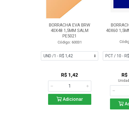
CHA EVA BRW
BORRACHA EVA BRW
BORRACH
 1,5MM BRANCO
40X48 1,5MM SALM
40X60 1,5
PE6001
PE5021
Códig
digo: 60429
Código: 60031
uto Esgotado
R$ 1,42
R$
Unidad
Adicionar
Ad