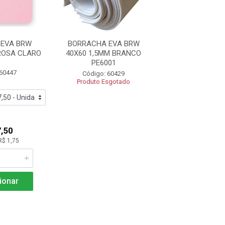
 EVA BRW
BORRACHA EVA BRW
BORRACHA E
ROSA CLARO
40X60 1,5MM BRANCO
40X48 1,5MM
PE6001
PE5021
 60447
Código: 60429
Código: 60
Produto Esgotado
,50
R$ 1,4
R$ 1,75
Adicio
ionar