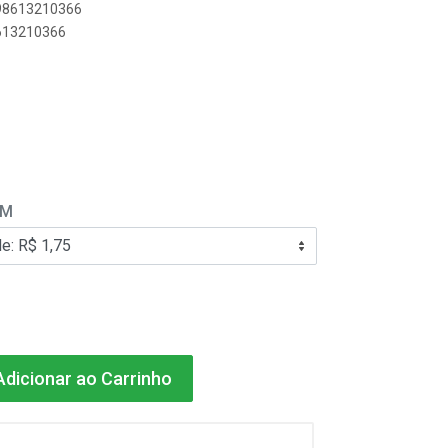
898613210366
8613210366
EM
dicionar ao Carrinho