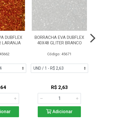
A DUBFLEX
BORRACHA EVA DUBFLEX
BORRACHA EVA 
R LARANJA
40X48 GLITER BRANCO
40X48 GLITER
 45662
Código: 45671
Código: 45
,64
R$ 2,63
R$ 2,6
ionar
Adicionar
Adicio