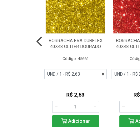
HA EVA DUBFLEX
BORRACHA EVA DUBFLEX
BORRACHA
 GLITER AZ CL
40X48 GLITER DOURADO
40X48 GLI
digo: 45658
Código: 45661
Códig
R$ 2,64
R$ 2,63
R$
Adicionar
Adicionar
Ad