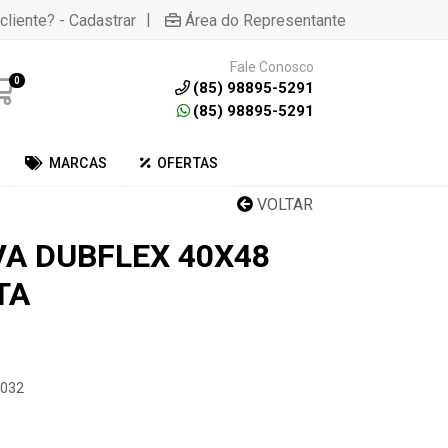
|
cliente? - Cadastrar
Área do Representante
Fale Conosco
0
(85) 98895-5291
(85) 98895-5291
MARCAS
OFERTAS
VOLTAR
A DUBFLEX 40X48
TA
7032