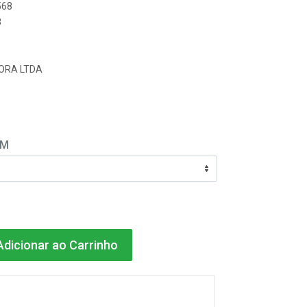
568
8
ORA LTDA
EM
dicionar ao Carrinho