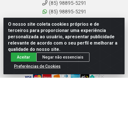
(85) 98895-5291
(85) 98895-5291
sac@comdantas.com.br
O nosso site coleta cookies próprios e de
terceiros para proporcionar uma experiência
Fale Conosco
personalizada ao usuário, apresentar publicidade
relevante de acordo com o seu perfil e melhorar a
Instagram
qualidade do nosso site.
Facebook
Aceitar
Negar não essenciais
Formas de Pagamento
Preferências de Cookies
Rafael & Dantas LTDA - Rua Floriano Peixoto, 137-
Centro, CEP: 60025-130 | CNPJ: 02.884.314/0001-20