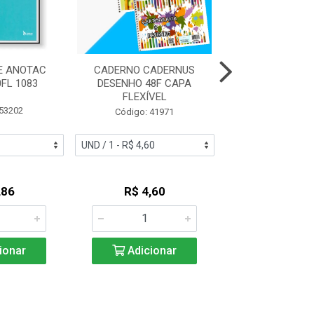
E ANOTAC
CADERNO CADERNUS
CADERNO JAND
FL 1083
DESENHO 48F CAPA
FOLHAS FLEXIV
FLEXÍVEL
DUPLA AZ 6
 53202
Código: 41971
Código: 46
,86
R$ 4,60
R$ 2,8
ionar
Adicionar
Adicio