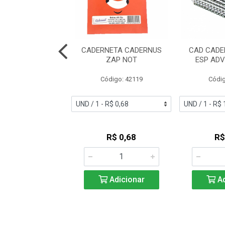
NO JANDAIA 32
CADERNETA CADERNUS
CAD CADE
FLEXIVEL PAUTA
ZAP NOT
ESP ADV
LA AZ 65477
Código: 42119
Códig
digo: 46330
R$ 2,86
R$ 0,68
R$
Adicionar
Adicionar
Ad