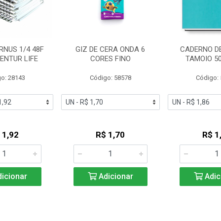
RNUS 1/4 48F
GIZ DE CERA ONDA 6
CADERNO D
ENTUR LIFE
CORES FINO
TAMOIO 50
o: 28143
Código: 58578
Código:
 1,92
R$ 1,70
R$ 1
icionar
Adicionar
Adic