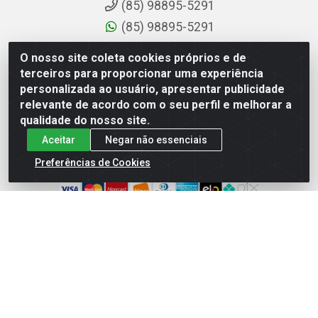
(85) 98895-5291
(85) 98895-5291
sac@comdantas.com.br
O nosso site coleta cookies próprios e de
terceiros para proporcionar uma experiência
Fale Conosco
personalizada ao usuário, apresentar publicidade
relevante de acordo com o seu perfil e melhorar a
Instagram
qualidade do nosso site.
Facebook
Aceitar
Negar não essenciais
Formas de Pagamento
Preferências de Cookies
Rafael & Dantas LTDA - Rua Floriano Peixoto, 137-
Centro, CEP: 60025-130 | CNPJ: 02.884.314/0001-20