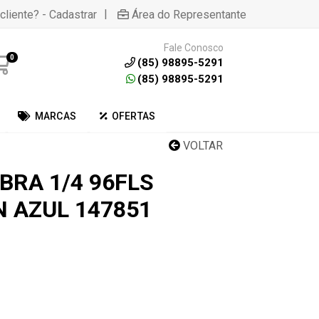
|
cliente? - Cadastrar
Área do Representante
Fale Conosco
0
(85) 98895-5291
(85) 98895-5291
MARCAS
OFERTAS
VOLTAR
BRA 1/4 96FLS
N AZUL 147851