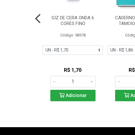
O JANDAIA 1/4
GIZ DE CERA ONDA 6
CADERNO
F BROCHURA
CORES FINO
TAMOIO
AINHA 407 -
0MMX200MM
Código: 58578
Códig
digo: 27858
R$ 1,49
R$ 1,70
R$
Adicionar
Adicionar
Ad