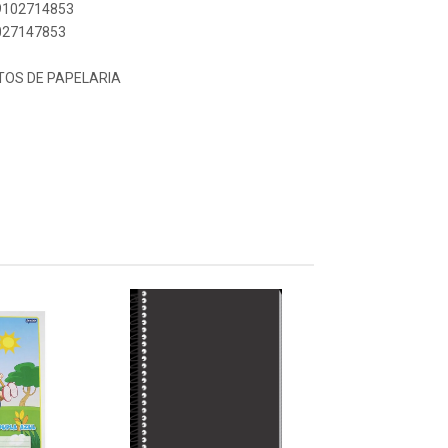
89102714853
1027147853
TOS DE PAPELARIA