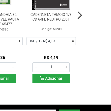
NDAIA 32
CADERNETA TAMOIO 1/8
CADERNO JAND
IVEL PAUTA
CD 64FL NEUTRO 2061
48F BROCH
 65477
JANDAINHA 
140MMX20
Código: 53208
 46330
Código: 27
,86
R$ 4,19
R$ 1,4
ionar
Adicionar
Adicio