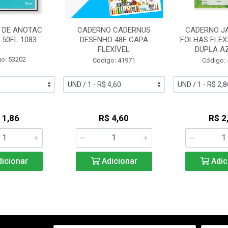
 DE ANOTAC
CADERNO CADERNUS
CADERNO JA
 50FL 1083
DESENHO 48F CAPA
FOLHAS FLEX
FLEXÍVEL
DUPLA AZ
o: 53202
Código: 41971
Código:
 1,86
R$ 4,60
R$ 2
icionar
Adicionar
Adic