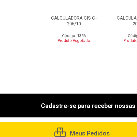
LADORA CIS C-
CALCULADORA CIS C-
CALCULA
206/10
206/10
2
ódigo: 1356
Código: 1356
Códi
uto Esgotado
Produto Esgotado
Produt
Cadastre-se para receber nossas 
Meus Pedidos