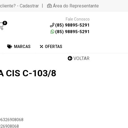
|
cliente? - Cadastrar
Área do Representante
Fale Conosco
0
(85) 98895-5291
(85) 98895-5291
MARCAS
OFERTAS
VOLTAR
 CIS C-103/8
896326908068
6326908068