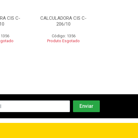
A CIS C-
CALCULADORA CIS C-
CALCULADORA 
10
206/10
206/10
 1356
Código: 1356
Código: 13
sgotado
Produto Esgotado
Produto Esgo