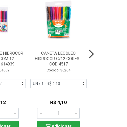
E HIDROCOR
CANETA LEO&LEO
CANETINHA MIN
COM 12
HIDROCOR C/12 CORES -
HIDROCOR COM 
 614939
COD 4517
WAVE
 51659
Código: 36264
Código: 59
,12
R$ 4,10
R$ 2,7
ionar
Adicionar
Adicio