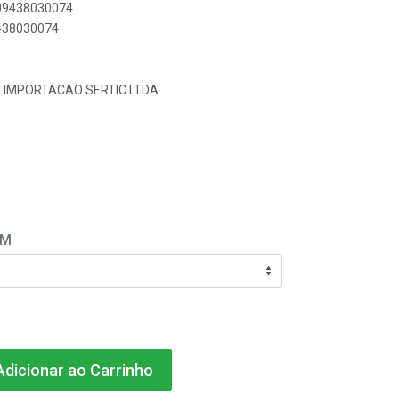
909438030074
9438030074
E IMPORTACAO SERTIC LTDA
EM
dicionar ao Carrinho