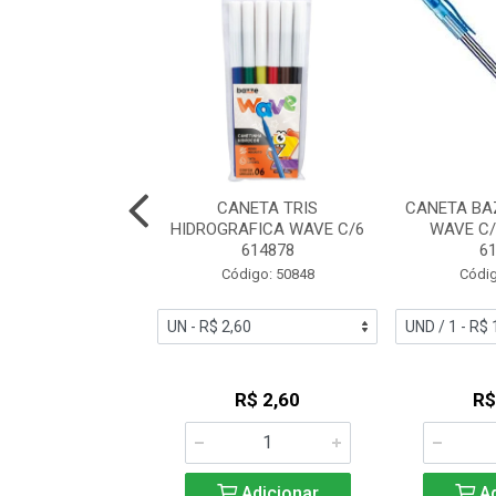
NHA MINI BAZZE
CANETA TRIS
CANETA BA
R COM 12 CORES
HIDROGRAFICA WAVE C/6
WAVE C
WAVE
614878
6
digo: 59617
Código: 50848
Códig
R$ 2,75
R$ 2,60
R$
Adicionar
Adicionar
Ad