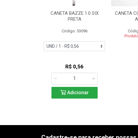
 ESFEROGRAFICA
CANETA BAZZE 1.0 SIX
CANETA C
NEXT 0.7 AZUL
PRETA
A
digo: 56962
Código: 53096
Códig
Produt
R$ 0,87
R$ 0,56
Adicionar
Adicionar
Cadastre-se para receber nossas 