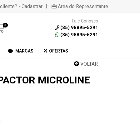
|
cliente? - Cadastrar
Área do Representante
Fale Conosco
0
(85) 98895-5291
(85) 98895-5291
MARCAS
OFERTAS
VOLTAR
PACTOR MICROLINE
4