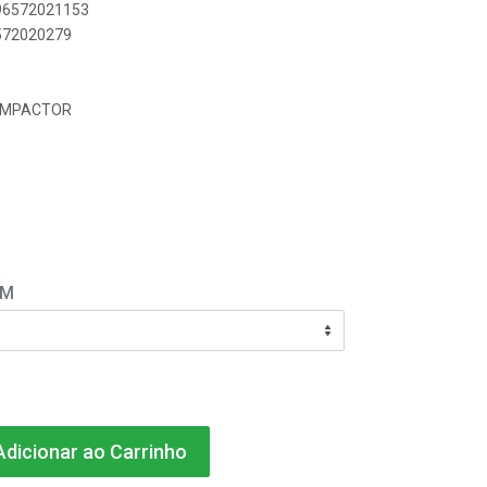
896572021153
6572020279
COMPACTOR
EM
dicionar ao Carrinho