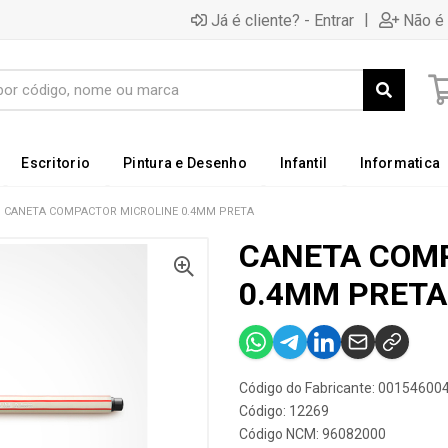
|
Já é cliente? - Entrar
Não é 
Escritorio
Pintura e Desenho
Infantil
Informatica
CANETA COMPACTOR MICROLINE 0.4MM PRETA
CANETA COM
0.4MM PRETA
Código do Fabricante: 00154600
Código: 12269
Código NCM: 96082000