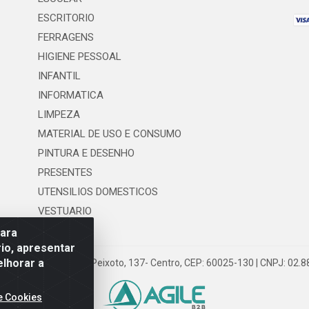
ESCRITORIO
FERRAGENS
HIGIENE PESSOAL
INFANTIL
INFORMATICA
LIMPEZA
MATERIAL DE USO E CONSUMO
PINTURA E DESENHO
PRESENTES
UTENSILIOS DOMESTICOS
VESTUARIO
para
io, apresentar
elhorar a
 LTDA - Rua Floriano Peixoto, 137- Centro, CEP: 60025-130 | CNPJ: 02
e Cookies