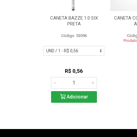
 ESFEROGRAFICA
CANETA BAZZE 1.0 SIX
CANETA C
NEXT 0.7 AZUL
PRETA
A
digo: 56962
Código: 53096
Códig
Produt
R$ 0,87
R$ 0,56
Adicionar
Adicionar