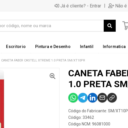
|
Já é cliente? - Entrar
Não é 
Escritorio
Pintura e Desenho
Infantil
Informatica
CANETA FABER CASTELL XTREME 1.0 PRETA SM/XT10PR
CANETA FABE
1.0 PRETA S
Código do Fabricante: SM/XT10
Código: 33462
Código NCM: 96081000