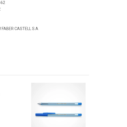
462
2
 FABER CASTELL S.A