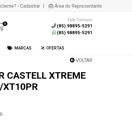
|
cliente? - Cadastrar
Área do Representante
Fale Conosco
0
(85) 98895-5291
(85) 98895-5291
MARCAS
OFERTAS
VOLTAR
R CASTELL XTREME
M/XT10PR
PR