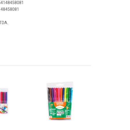
154148458081
4148458081
TDA.