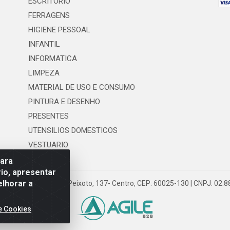
ESCRITORIO
FERRAGENS
HIGIENE PESSOAL
INFANTIL
INFORMATICA
LIMPEZA
MATERIAL DE USO E CONSUMO
PINTURA E DESENHO
PRESENTES
UTENSILIOS DOMESTICOS
VESTUARIO
para
io, apresentar
elhorar a
 LTDA - Rua Floriano Peixoto, 137- Centro, CEP: 60025-130 | CNPJ: 02
e Cookies