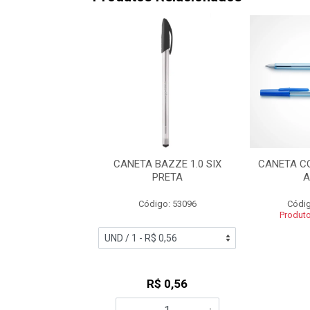
 ESFEROGRAFICA
CANETA BAZZE 1.0 SIX
CANETA C
NEXT 0.7 AZUL
PRETA
A
digo: 56962
Código: 53096
Códig
Produt
R$ 0,87
R$ 0,56