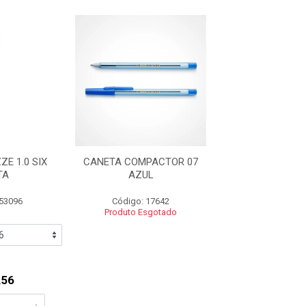
E 1.0 SIX
CANETA COMPACTOR 07
CANETA ESFERO
TA
AZUL
CIS NEXT 0.7
 53096
Código: 17642
Código: 56
Produto Esgotado
,56
R$ 0,8