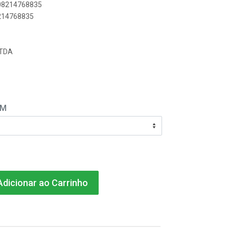
908214768835
8214768835
LTDA
EM
dicionar ao Carrinho