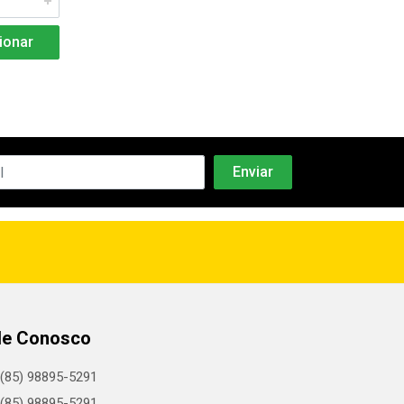
ionar
Adicio
le Conosco
(85) 98895-5291
(85) 98895-5291