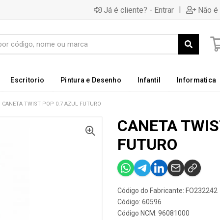
|
Já é cliente? - Entrar
Não é 
Escritorio
Pintura e Desenho
Infantil
Informatica
CANETA TWIST POP 0.7 AZUL FUTURO
CANETA TWIS
FUTURO
Código do Fabricante: FO232242
Código: 60596
Código NCM: 96081000