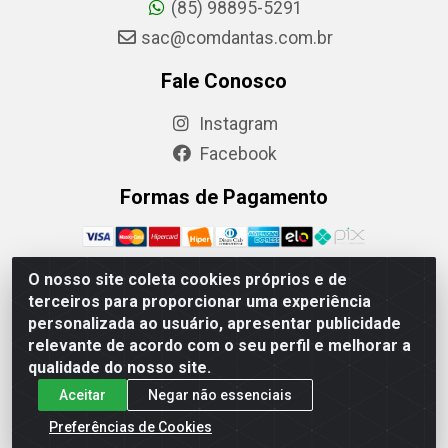
(85) 98895-5291
sac@comdantas.com.br
Fale Conosco
Instagram
Facebook
Formas de Pagamento
O nosso site coleta cookies próprios e de
terceiros para proporcionar uma experiência
Rafael & Dantas LTDA - Rua Floriano Peixoto, 137-
personalizada ao usuário, apresentar publicidade
Centro, CEP: 60025-130 | CNPJ: 02.884.314/0001-20
relevante de acordo com o seu perfil e melhorar a
qualidade do nosso site.
Aceitar
Negar não essenciais
Preferências de Cookies