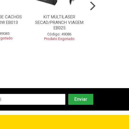
DE CACHOS
KIT MULTILASER
SECADOR ES
0W EB013
SECAD/PRANCH VIAGEM
TOURMALINE ION
EB025
 49085
Código: 49
Código: 49086
sgotado
Produto Esgo
Produto Esgotado