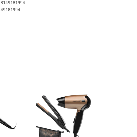
898149181994
8149181994