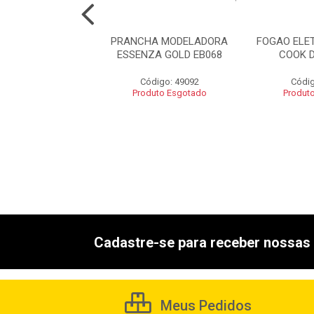
DOR ESSENZA
PRANCHA MODELADORA
FOGAO ELE
INE IONIC EB043
ESSENZA GOLD EB068
COOK 
digo: 49087
Código: 49092
Códig
uto Esgotado
Produto Esgotado
Produt
Cadastre-se para receber nossas 
Meus Pedidos