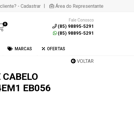
|
cliente? - Cadastrar
Área do Representante
Fale Conosco
0
(85) 98895-5291
(85) 98895-5291
MARCAS
OFERTAS
VOLTAR
 CABELO
4EM1 EB056