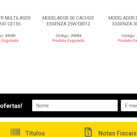
TR MULTILASER
MODELADOR DE CACHOS
MODELADOR 
DUO CE155
ESSENZA 25W EB012
ESSENZA 3
o: 49083
Código: 49084
Código:
o Esgotado
Produto Esgotado
Produto E
ofertas!
Títulos
Notas Fiscais