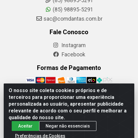
(85) 98895-5291
(85) 98895-5291
sac@comdantas.com.br
Fale Conosco
Instagram
Facebook
Formas de Pagamento
O nosso site coleta cookies próprios e de
terceiros para proporcionar uma experiência
personalizada ao usuário, apresentar publicidade
Rafael & Dantas LTDA - Rua Floriano Peixoto, 137-
relevante de acordo com o seu perfil e melhorar a
Centro, CEP: 60025-130 | CNPJ: 02.884.314/0001-20
qualidade do nosso site.
Aceitar
Negar não essenciais
Preferências de Cookies