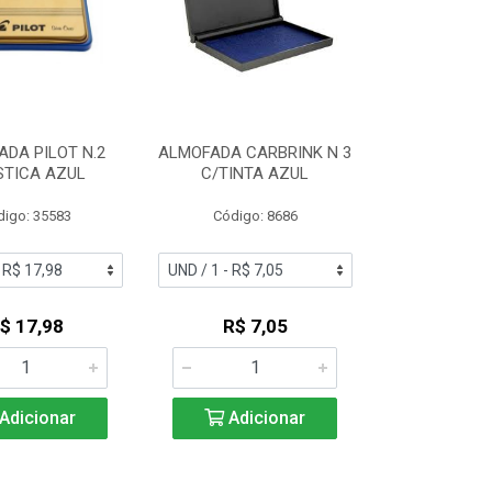
DA PILOT N.2
ALMOFADA CARBRINK N 3
STICA AZUL
C/TINTA AZUL
digo: 35583
Código: 8686
$ 17,98
R$ 7,05
Adicionar
Adicionar