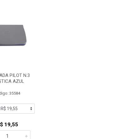
DA PILOT N.3
STICA AZUL
digo: 35584
$ 19,55