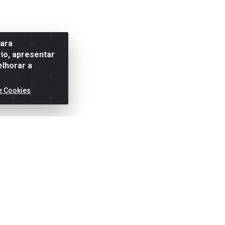
para
io, apresentar
elhorar a
e Cookies