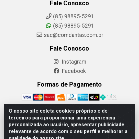
Fale Conosco
(85) 98895-5291
(85) 98895-5291
sac@comdantas.com.br
Fale Conosco
Instagram
Facebook
Formas de Pagamento
O nosso site coleta cookies próprios e de
terceiros para proporcionar uma experiência
Rafael & Dantas LTDA - Rua Floriano Peixoto, 137- Centro,
personalizada ao usuário, apresentar publicidade
CEP: 60025-130 | CNPJ: 02.884.314/0001-20
relevante de acordo com o seu perfil e melhorar a
qualidade do nosso site.