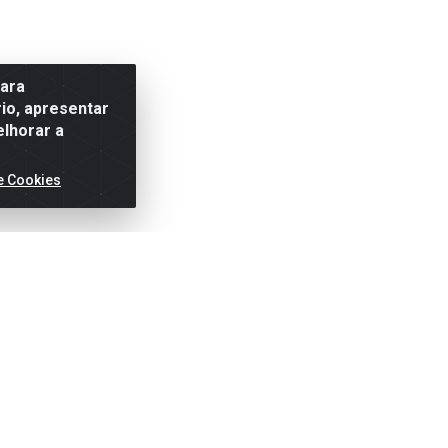
para
io, apresentar
elhorar a
e Cookies