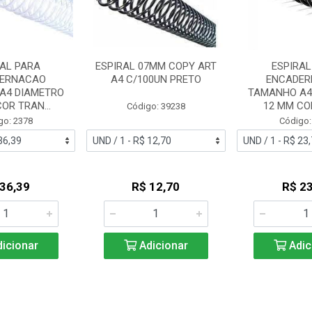
RAL PARA
ESPIRAL 07MM COPY ART
ESPIRAL
ERNACAO
A4 C/100UN PRETO
ENCADE
A4 DIAMETRO
TAMANHO A4
OR TRAN...
12 MM COR
Código: 39238
go: 2378
Código:
 36,39
R$ 12,70
R$ 23
icionar
Adicionar
Adic