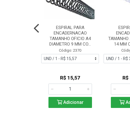
PIRAL PARA
ESPIRAL PARA
ESPI
ADERNACAO
ENCADERNACAO
ENCAD
O A4 DIAMETRO
TAMANHO OFICIO A4
TAMANHO 
M COR PRET...
DIAMETRO 9 MM CO...
14 MM C
ódigo: 2393
Código: 2370
Códi
R$ 31,31
R$ 15,57
R$
Adicionar
Adicionar
Ad