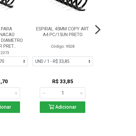
 PARA
ESPIRAL 45MM COPY ART
ESPIRAL P
RNACAO
A4 PC/15UN PRETO
ENCADERN
 DIAMETRO
TAMANHO A4 D
 PRET...
29 MM COR PR
Código: 9528
 2373
Código: 23
,70
R$ 33,85
R$ 31,3
ionar
Adicionar
Adicio