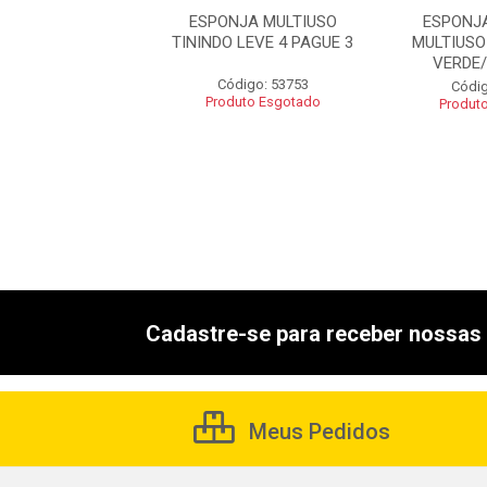
JA MAGICA TEK
ESPONJA MULTIUSO
ESPONJ
BOND C/3
TININDO LEVE 4 PAGUE 3
MULTIUS
VERDE
digo: 53865
Código: 53753
Códig
uto Esgotado
Produto Esgotado
Produt
Cadastre-se para receber nossas 
Meus Pedidos