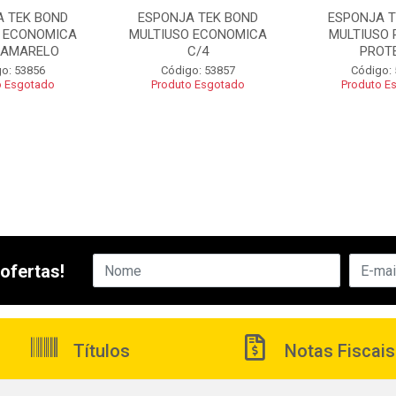
A TEK BOND
ESPONJA TEK BOND
ESPONJA T
O ECONOMICA
MULTIUSO ECONOMICA
MULTIUSO 
/AMARELO
C/4
PROT
o: 53856
Código: 53857
Código:
o Esgotado
Produto Esgotado
Produto E
ofertas!
Títulos
Notas Fiscais