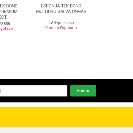
EK BOND
ESPONJA TEK BOND
ESPONJA MAGI
PREMIUM
MULTIUSO SALVA UNHAS
BOND C/
ECT
Código: 53859
Código: 53
 53858
Produto Esgotado
Produto Esgo
sgotado