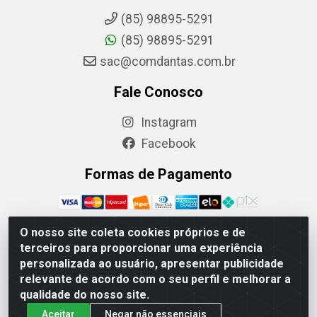
(85) 98895-5291
(85) 98895-5291
sac@comdantas.com.br
Fale Conosco
Instagram
Facebook
Formas de Pagamento
O nosso site coleta cookies próprios e de
terceiros para proporcionar uma experiência
Rafael & Dantas LTDA - Rua Floriano Peixoto, 137-
personalizada ao usuário, apresentar publicidade
Centro, CEP: 60025-130 | CNPJ: 02.884.314/0001-20
relevante de acordo com o seu perfil e melhorar a
qualidade do nosso site.
Aceitar
Negar não essenciais