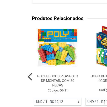
Produtos Relacionados
INO BIG BOY
POLY BLOCOS PLASPOLO
JOGO DE
DO ESPECIAL 46
DE MONTAR, COM 30
4COR
PECAS
digo: 53199
Códig
Código: 60431