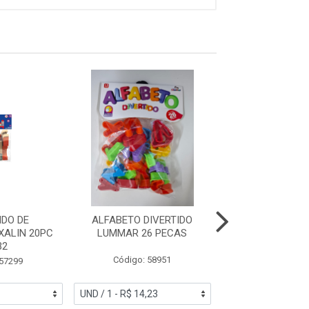
DO DE
ALFABETO DIVERTIDO
DOMINO BIG
XALIN 20PC
LUMMAR 26 PECAS
COLORIDO ESPE
32
Código: 58951
Código: 53
 57299