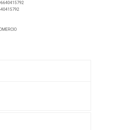
896640415792
6640415792
COMERCIO