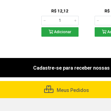
R$ 5,45
R$ 12,12
R$
Adicionar
Adicionar
Ad
Cadastre-se para receber nossas 
Meus Pedidos