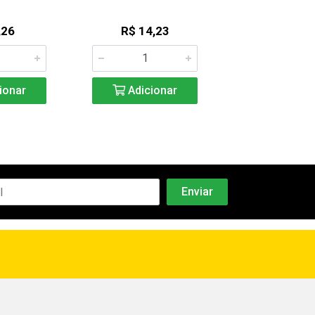
,26
R$ 14,23
R$ 5,4
ionar
Adicionar
Adicio