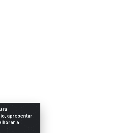
para
io, apresentar
elhorar a