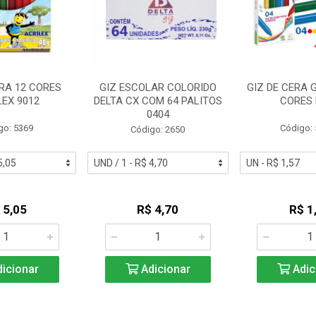
ERA 12 CORES
GIZ ESCOLAR COLORIDO
GIZ DE CERA 
LEX 9012
DELTA CX COM 64 PALITOS
CORES 
0404
go: 5369
Código:
Código: 2650
 5,05
R$ 4,70
R$ 1
icionar
Adicionar
Adic