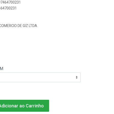
897464700231
7464700231
 COMERCIO DE GIZ LTDA
EM
dicionar ao Carrinho