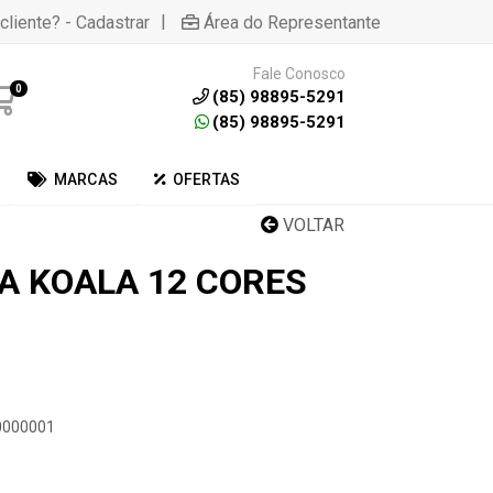
|
cliente? - Cadastrar
Área do Representante
Fale Conosco
0
(85) 98895-5291
(85) 98895-5291
MARCAS
OFERTAS
VOLTAR
RA KOALA 12 CORES
10000001