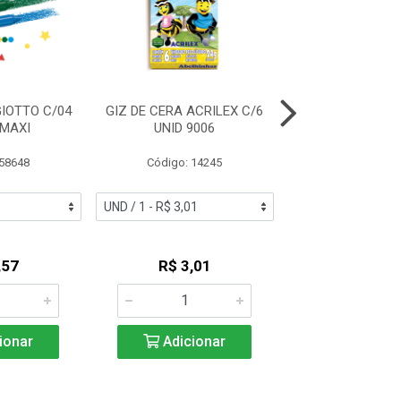
GIOTTO C/04
GIZ DE CERA ACRILEX C/6
BIG GIZ DE CER
MAXI
UNID 9006
TRIANGULAR C/
 58648
Código: 14245
Código: 18
,57
R$ 3,01
R$ 6,1
ionar
Adicionar
Adicio