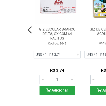
DE CERA ACRILEX
GIZ ESCOLAR BRANCO
GIZ DE C
ULAR C/12 9312
DELTA, CX COM 64
ACRI
PALITOS
digo: 18324
Códi
Código: 2649
R$ 6,14
R$ 3,74
R$
Adicionar
Adicionar
Ad