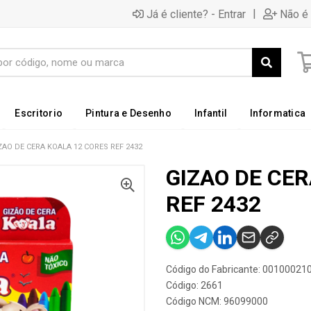
|
Já é cliente? - Entrar
Não é 
Escritorio
Pintura e Desenho
Infantil
Informatica
ZAO DE CERA KOALA 12 CORES REF 2432
GIZAO DE CE
REF 2432
Código do Fabricante: 0010002
Código: 2661
Código NCM: 96099000