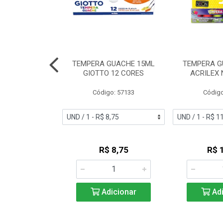
UACHE BASTAO
TEMPERA GUACHE 15ML
TEMPERA G
ETALICA C/6
GIOTTO 12 CORES
ACRILEX 
o: 53884
Código: 57133
Código
 Esgotado
R$ 8,75
R$ 
Adicionar
Adi