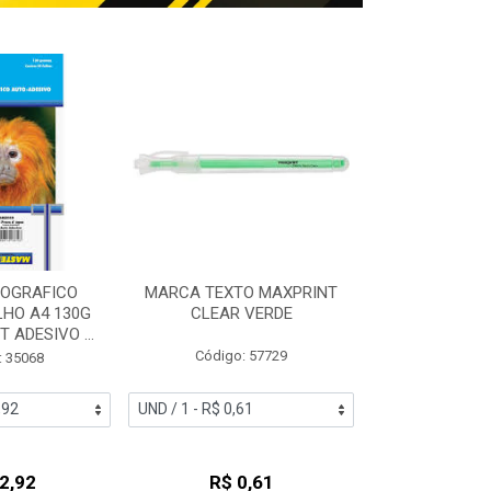
TOGRAFICO
MARCA TEXTO MAXPRINT
MASSA DE M
LHO A4 130G
CLEAR VERDE
GUTI 500G
 ADESIVO ...
Código: 57729
Código:
: 35068
2,92
R$ 0,61
R$ 1