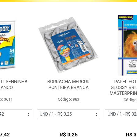
RT SENNINHA
BORRACHA MERCUR
PAPEL FO
RANCO
PONTEIRA BRANCA
GLOSSY BRI
MASTERPRINT
o: 3611
Código: 983
Código
7,42
R$ 0,25
R$ 3