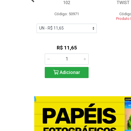
.8MT
102
TWIST 
o: 53035
Código: 50971
Código
 Esgotado
Produto
R$ 11,65
Adicionar