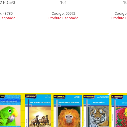
2 PD590
101
1
: 43780
Código: 50972
Código
 Esgotado
Produto Esgotado
Produto 