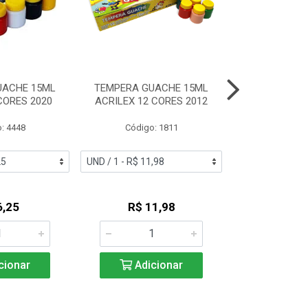
UACHE 15ML
TEMPERA GUACHE 15ML
TEMPERA GUA
CORES 2020
ACRILEX 12 CORES 2012
ACRILEX 
: 4448
Código: 1811
Código:
6,25
R$ 11,98
R$ 2
cionar
Adicionar
Adic