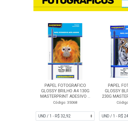
TO A4 180G
PAPEL FOTOGRAFICO
PAPEL FO
T DUPLA FACE
GLOSSY BRILHO A4 130G
GLOSSY BL
 20FLS
MASTERPRINT ADESIVO ...
230G MASTER
o: 57138
Código: 35068
Código