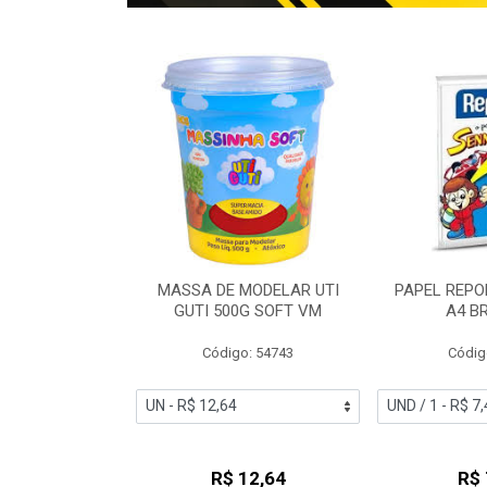
TO MAXPRINT
MASSA DE MODELAR UTI
PAPEL REPO
R VERDE
GUTI 500G SOFT VM
A4 B
o: 57729
Código: 54743
Códig
 0,61
R$ 12,64
R$ 