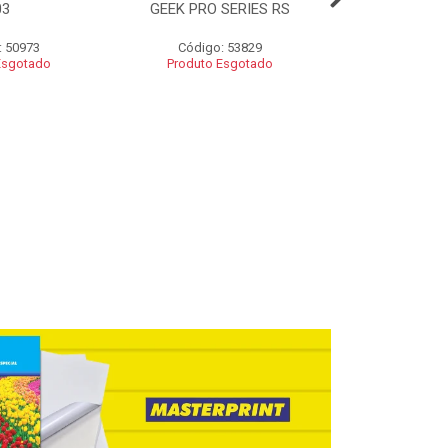
03
GEEK PRO SERIES RS
KTOUCH
: 50973
Código: 53829
Código:
Esgotado
Produto Esgotado
Produto 