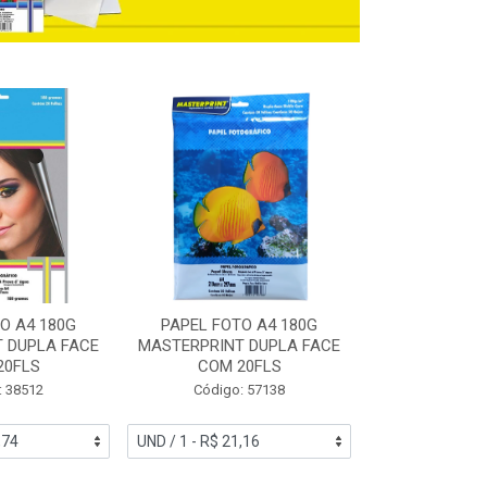
O A4 180G
PAPEL FOTO A4 180G
PAPEL FOT
 DUPLA FACE
MASTERPRINT DUPLA FACE
GLOSSY BRIL
20FLS
COM 20FLS
MASTERPRINT 
: 38512
Código: 57138
Código: