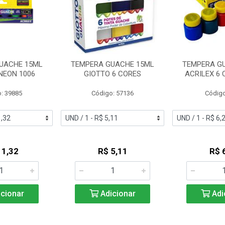
UACHE 15ML
TEMPERA GUACHE 15ML
TEMPERA G
NEON 1006
GIOTTO 6 CORES
ACRILEX 6 
: 39885
Código: 57136
Código
11,32
R$ 5,11
R$ 
cionar
Adicionar
Adi