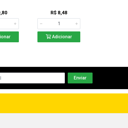
,80
R$ 8,48
R$ 4,4
ionar
Adicionar
Adicio