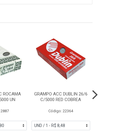
C ROCAMA
GRAMPO ACC DUBLIN 26/6
PERCEVEJO ACC 
5000 UN
C/5000 RED COBREA
UN
 2887
Código: 22364
Código: 41