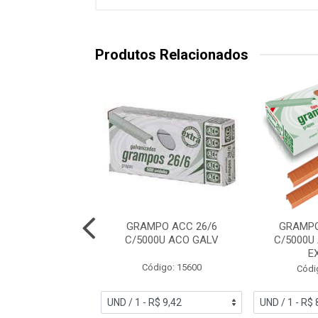
Produtos Relacionados
JO ACC 4 CX/100
GRAMPO ACC 26/6
GRAMPO
UN
C/5000U ACO GALV
C/5000U
E
ódigo: 4111
Código: 15600
Códi