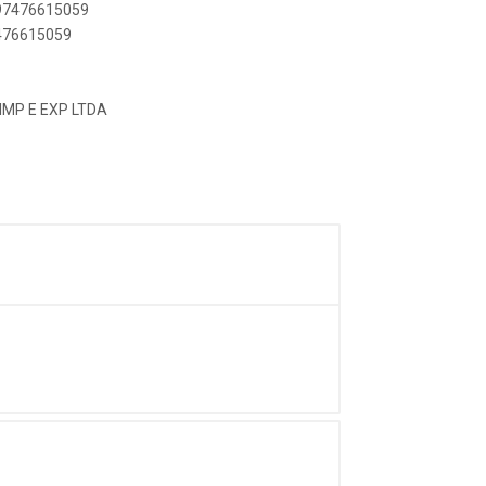
897476615059
7476615059
MP E EXP LTDA