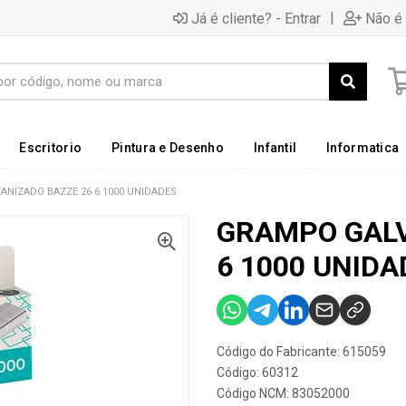
|
Já é cliente? - Entrar
Não é 
Escritorio
Pintura e Desenho
Infantil
Informatica
NIZADO BAZZE 26 6 1000 UNIDADES
GRAMPO GALV
6 1000 UNIDA
Código do Fabricante: 615059
Código: 60312
Código NCM: 83052000