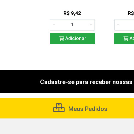
R$ 4,46
R$ 9,42
R$
Adicionar
Adicionar
Ad
Cadastre-se para receber nossas 
Meus Pedidos