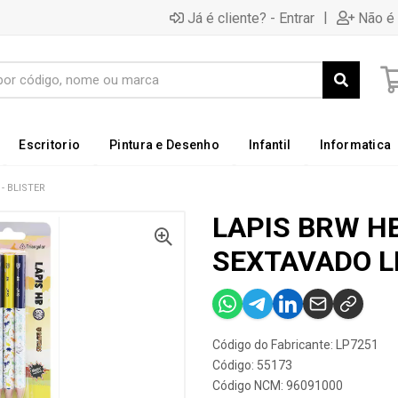
|
Já é cliente? - Entrar
Não é 
Escritorio
Pintura e Desenho
Infantil
Informatica
- BLISTER
LAPIS BRW H
SEXTAVADO LP
Código do Fabricante: LP7251
Código: 55173
Código NCM: 96091000