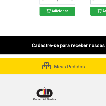
Adicionar
Adicionar
Ad
Cadastre-se para receber nossas 
Meus Pedidos