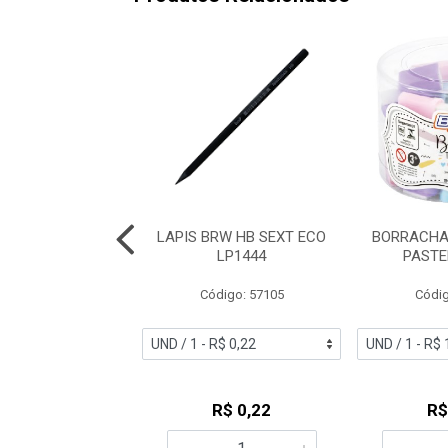
BRW HB TECNICO
LAPIS BRW HB SEXT ECO
BORRACHA
AVADO LP0010
LP1444
PASTE
digo: 50653
Código: 57105
Códig
R$ 0,61
R$ 0,22
R$