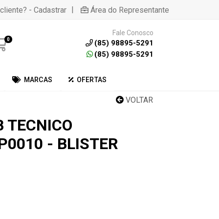
|
cliente? - Cadastrar
Área do Representante
Fale Conosco
0
(85) 98895-5291
(85) 98895-5291
MARCAS
OFERTAS
VOLTAR
B TECNICO
0010 - BLISTER