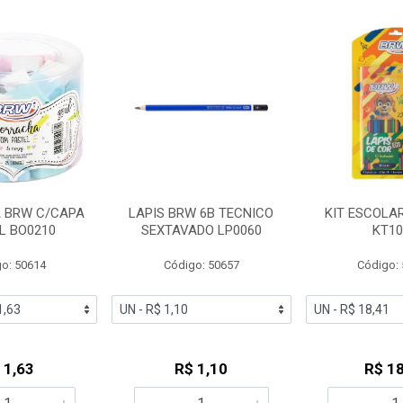
 BRW C/CAPA
LAPIS BRW 6B TECNICO
KIT ESCOLA
L BO0210
SEXTAVADO LP0060
KT10
o: 50614
Código: 50657
Código:
 1,63
R$ 1,10
R$ 18