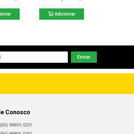
ionar
Adicionar
Adicio
le Conosco
(85) 98895-5291
(85) 98895-5291