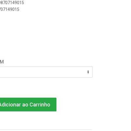
898707149015
8707149015
EM
dicionar ao Carrinho