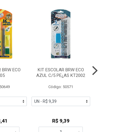
R BRW ECO
KIT ESCOLAR BRW ECO
LAPIS BRW HB 
05
AZUL C/5 PE¿AS KT2002
SEXTAVADO L
 50649
Código: 50571
Código: 50
,41
R$ 9,39
R$ 0,6