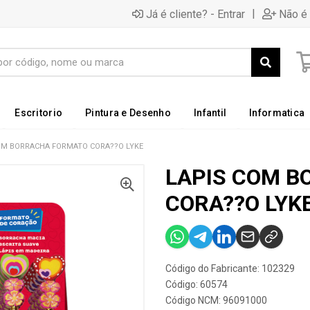
|
Já é cliente? - Entrar
Não é 
Escritorio
Pintura e Desenho
Infantil
Informatica
OM BORRACHA FORMATO CORA??O LYKE
LAPIS COM 
CORA??O LYK
Código do Fabricante: 102329
Código: 60574
Código NCM: 96091000