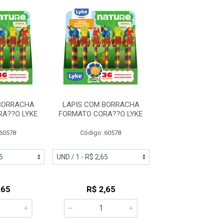
BORRACHA
LAPIS COM BORRACHA
LAPIS COM BO
A??O LYKE
FORMATO CORA??O LYKE
FORMATO CORA?
 60578
Código: 60578
Código: 60
,65
R$ 2,65
R$ 2,6