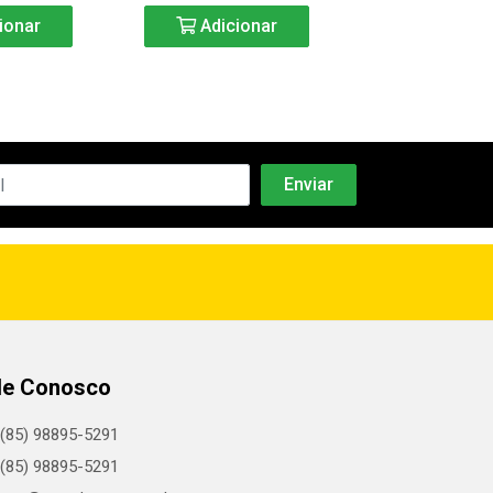
ionar
Adicionar
Adicio
le Conosco
(85) 98895-5291
(85) 98895-5291