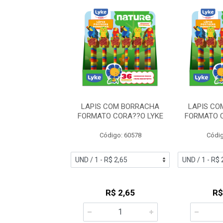
 COM BORRACHA
LAPIS COM BORRACHA
LAPIS CO
O CORA??O LYKE
FORMATO CORA??O LYKE
FORMATO 
digo: 60578
Código: 60578
Códig
R$ 2,65
R$ 2,65
R$