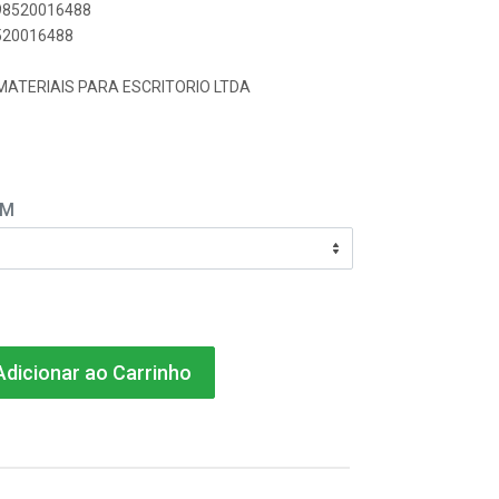
898520016488
8520016488
MATERIAIS PARA ESCRITORIO LTDA
EM
dicionar ao Carrinho