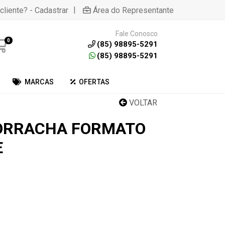
|
cliente? - Cadastrar
Área do Representante
Fale Conosco
0
(85) 98895-5291
(85) 98895-5291
MARCAS
OFERTAS
VOLTAR
BORRACHA FORMATO
E