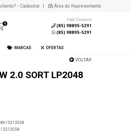
|
cliente? - Cadastrar
Área do Representante
Fale Conosco
0
(85) 98895-5291
(85) 98895-5291
MARCAS
OFERTAS
VOLTAR
W 2.0 SORT LP2048
898613213558
8613213558