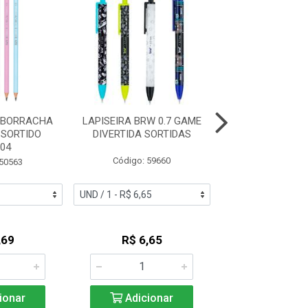
/BORRACHA
LAPISEIRA BRW 0.7 GAME
LAPISEIRA B
 SORTIDO
DIVERTIDA SORTIDAS
DIAMOND SORTID
04
Código: 59660
Código: 50
 50563
,69
R$ 6,65
R$ 5,7
ionar
Adicionar
Adicio