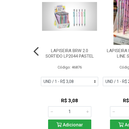
EIRA BRW 0.7
LAPISEIRA BRW 2.0
LAPISEIRA
 SORTIDA LP0100
SORTIDO LP2044 PASTEL
LINE 
digo: 50558
Código: 46876
Códig
R$ 5,71
R$ 3,08
R$
Adicionar
Adicionar
Ad