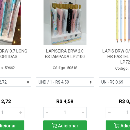
 BRW 0.7 LONG
LAPISEIRA BRW 2.0
LAPIS BRW C
SORTIDAS
ESTAMPADA LP2100
HB PASTEL
LP72
o: 59662
Código: 50518
Código:
 2,72
R$ 4,59
R$ 0
icionar
Adicionar
Adic