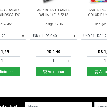
CHO ESPERTO
ABC DO ESTUDANTE
LIVRO BICH
 DINOSSAURO
BAHIA 16FLS 5618
COLORIR U
o: 46452
Código: 12082
Código:
 1,29
R$ 0,40
R$ 1
icionar
Adicionar
Adic
ofertas!