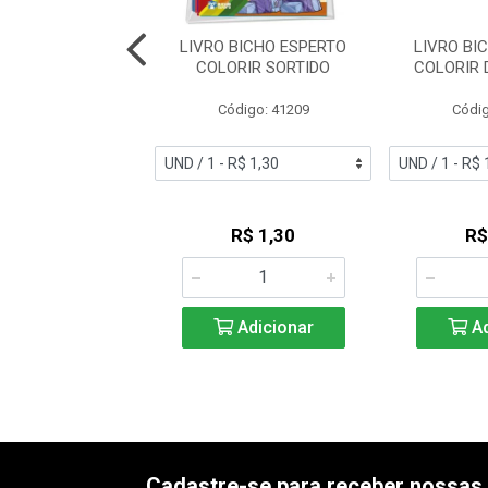
BICHO ESPERTO
LIVRO BICHO ESPERTO
LIVRO BI
 LER E COLORIR
COLORIR SORTIDO
COLORIR
LASSICOS
Código: 41209
Códig
digo: 46350
R$ 2,16
R$ 1,30
R$
Adicionar
Adicionar
Ad
Cadastre-se para receber nossas 