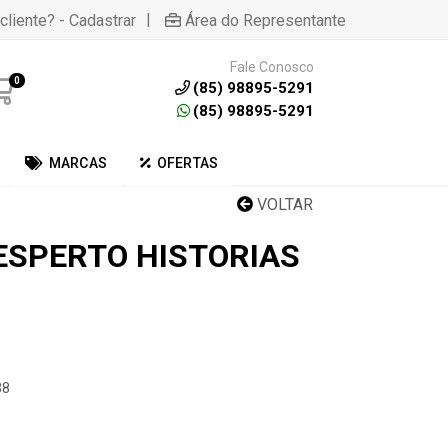
|
cliente? - Cadastrar
Área do Representante
Fale Conosco
0
(85) 98895-5291
(85) 98895-5291
MARCAS
OFERTAS
VOLTAR
 ESPERTO HISTORIAS
38