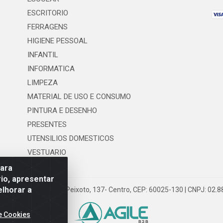
ESCRITORIO
FERRAGENS
HIGIENE PESSOAL
INFANTIL
INFORMATICA
LIMPEZA
MATERIAL DE USO E CONSUMO
PINTURA E DESENHO
PRESENTES
UTENSILIOS DOMESTICOS
VESTUARIO
para
io, apresentar
elhorar a
 LTDA - Rua Floriano Peixoto, 137- Centro, CEP: 60025-130 | CNPJ: 02
e Cookies