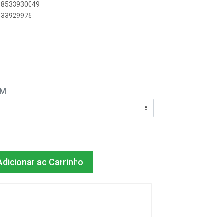
788533930049
8533929975
EM
dicionar ao Carrinho