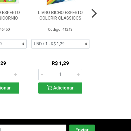
O ESPERTO
LIVRO BICHO ESPERTO
LIVRO BICHO 
NICORNIO
COLORIR CLASSICOS
GRANDE LER E 
CLASSIC
 46450
Código: 41213
Código: 46
,29
R$ 1,29
R$ 2,1
ionar
Adicionar
Adicio