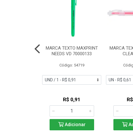
EXTO CIS LUMINI
MARCA TEXTO MAXPRINT
MARCA TEX
ASTEL SORTIDOS
NEEDS VD 70000133
CLE
digo: 57975
Código: 54719
Códig
R$ 1,00
R$ 0,91
R$
Adicionar
Adicionar
Ad