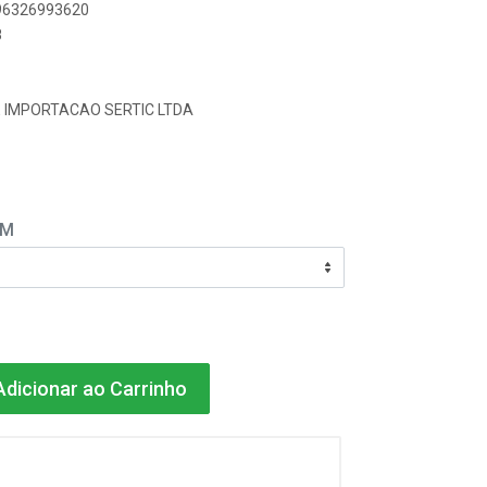
896326993620
8
E IMPORTACAO SERTIC LTDA
EM
dicionar ao Carrinho