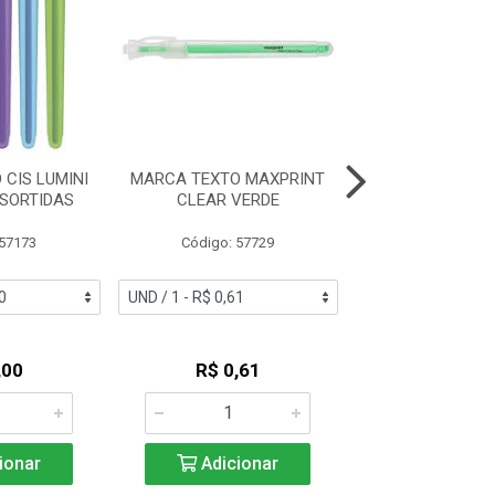
CIS LUMINI
MARCA TEXTO MAXPRINT
MARCA TEXTO CI
 SORTIDAS
CLEAR VERDE
LITE PASTEL S
 57173
Código: 57729
Código: 57
,00
R$ 0,61
R$ 1,0
ionar
Adicionar
Adicio