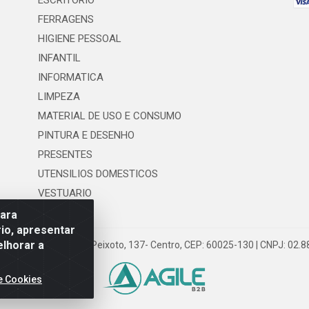
ESCRITORIO
FERRAGENS
HIGIENE PESSOAL
INFANTIL
INFORMATICA
LIMPEZA
MATERIAL DE USO E CONSUMO
PINTURA E DESENHO
PRESENTES
UTENSILIOS DOMESTICOS
VESTUARIO
para
io, apresentar
elhorar a
 LTDA - Rua Floriano Peixoto, 137- Centro, CEP: 60025-130 | CNPJ: 02
e Cookies