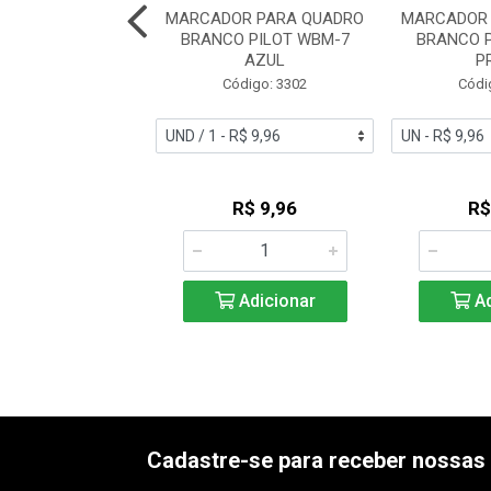
ADOR QUADRO
MARCADOR PARA QUADRO
MARCADOR 
 BRW REC PRIME
BRANCO PILOT WBM-7
BRANCO 
AZ
AZUL
P
digo: 53345
Código: 3302
Códi
R$ 2,53
R$ 9,96
R$
Adicionar
Adicionar
Ad
Cadastre-se para receber nossas 