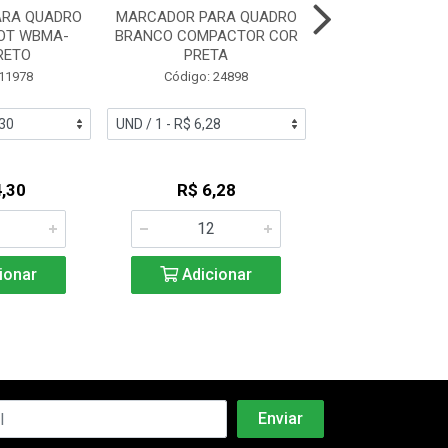
ARA QUADRO
MARCADOR PARA QUADRO
MARCADOR Q
OT WBMA-
BRANCO COMPACTOR COR
BRANCO BRW RE
RETO
PRETA
AZ
 11978
Código: 24898
Código: 53
,30
R$ 6,28
R$ 2,5
ionar
Adicionar
Adicio