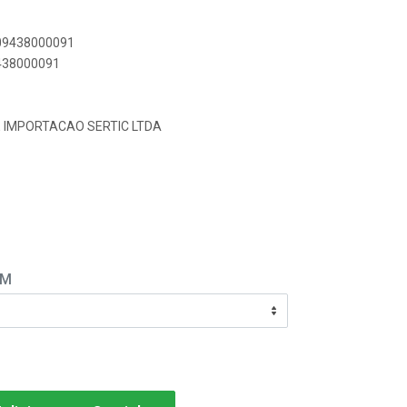
909438000091
9438000091
E IMPORTACAO SERTIC LTDA
EM